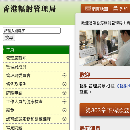
網頁地圖
列印
歡迎蒞臨香港輻射管理局主
主頁
管理局職能
管理局成員
歡迎
管理局委員會
條例及規例
輻射管理局是根據
《輻射
職能。
牌照申請
工作人員的健康檢查
第303章下牌照
豁免
認可認證服務和訓練課程
最新消息
常見問題