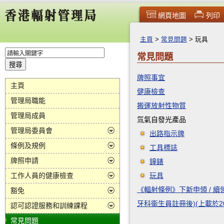
網頁地圖
列印
主頁
>
常見問題
>
玩具
常見問題
牌照事宜
主頁
健康檢查
管理局職能
搬運放射性物質
管理局成員
氚氣自發光產品
管理局委員會
出路指示牌
條例及規例
工具標誌
牌照申請
鐘錶
玩具
工作人員的健康檢查
《輻射條例》下新申領 / 續
豁免
牙科衞生員註冊後)(上載於20
認可認證服務和訓練課程
常見問題