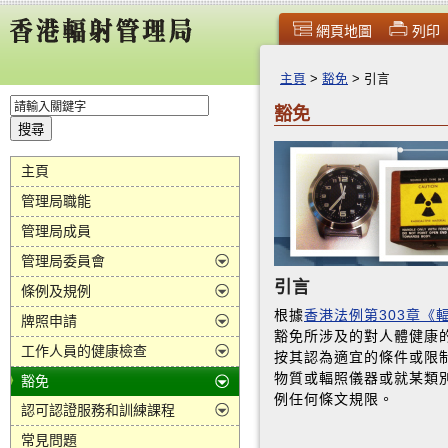
網頁地圖
列印
主頁
>
豁免
>
引言
豁免
主頁
管理局職能
管理局成員
管理局委員會
引言
條例及規例
根據
香港法例第303章《
牌照申請
豁免所涉及的對人體健康
工作人員的健康檢查
按其認為適宜的條件或限
物質或輻照儀器或就某類
豁免
例任何條文規限。
認可認證服務和訓練課程
常見問題