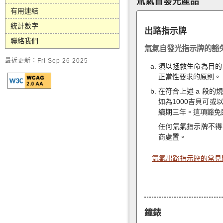
氚氣自發光產品
有用連結
統計數字
出路指示牌
聯絡我們
氚氣自發光指示牌的豁
最近更新：Fri Sep 26 2025
須以拯救生命為目的
正當性要求的原則。
在符合上述 a 段
如為1000吉貝可
續期三年。這項豁免
任何氚氣指示牌不得
商處置。
氚氣出路指示牌的常見
鐘錶