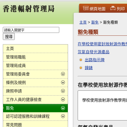
網頁地圖
列印
主頁
>
豁免
>
豁免種類
豁免種類
在學校使用密封放射源作教
主頁
氚氣自發光源產品
管理局職能
出路指示牌
管理局成員
鐘錶
管理局委員會
條例及規例
在學校使用放射源作
牌照申請
工作人員的健康檢查
學校使用放射源作教學用
豁免
認可認證服務和訓練課程
常見問題